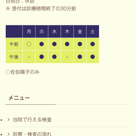
日祝日：休診
※ 受付は診療時間終了の30分前
月
火
水
木
金
土
○
●
●
●
●
●
午前
-
●
●
-
●
●
午後
○佐伯陽子のみ
メニュー
当院で行える検査
診察・検査の流れ